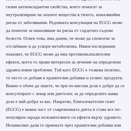
силни антиоксидантни свойства, които помагат за
неутрализиране на лошите вещества в тялото, намалявайки
риска от заболявания.
Редовната консумация на EGCG може
да помогне за намаляване на риска от сърдечно-съдови
болести. Освен това, има данни, че може да спомогне за
отслабване и да ускори метаболизма. Някои изследвания
показват, че EGCG може да има противовъзпалителни
ефекти, което го прави интересен за лечение на определени
здравословни проблеми.
Тъй като EGCG е толкова полезно,
то често се добавя в хранителни добавки и уелнес продукти.
Важно е обаче да знаете, че при по-високи дози е добре да се
консултирате с лекар или диетолог, за да определите каква
доза е най-добра за вас.
Накратко, Епигалокатехин галат
(EGCG) е важна част от съвременната диета и става все по-
популярен заради положителните си ефекти върху здравето.
Независимо дали го приемате чрез хранителни добавки или