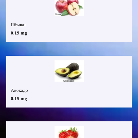
Ябълки
0.19 mg
Авокадо
0.15 mg