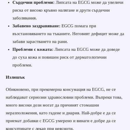
Сърдечни проблеми:
Липсата на EGCG може да увеличи
риска от високо кръвно налягане и други сърдечни
заболявания.
Забавено заздравяване:
EGCG помага при
възстановяването на тъканите. Неговият дефицит може да
забави зарастването на рани.
Проблеми с кожата:
Липсата на EGCG може да доведе
до суха кожа и повишен риск от дерматологични
проблеми.
Излишък
Обикновено, при прекомерна консумация на EGCG, не се
наблюдават сериозни здравословни проблеми. Въпреки това,
много високи дози могат да причинят стомашни
неразположения, като гадене и диария. Най-добре е да се
приемат добавки с EGCG умерено и винаги е добре да се
консултирате с лекар при неясноти.