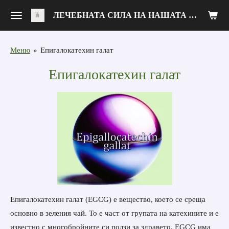
Zum
ЛЕЧЕБНАТА СИЛА НА НАШАТА ХРАНА
Hauptinhalt
springen
Меню
»
Епигалокатехин галат
Епигалокатехин галат
Епигалокатехин галат (EGCG) е вещество, което се среща
основно в зеления чай. То е част от групата на катехините и е
известно с многобройните си ползи за здравето. EGCG има