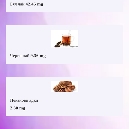
Бял чай
42.45 mg
Черен чай
9.36 mg
Пеканови ядки
2.30 mg