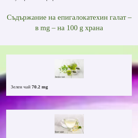
Съдържание на епигалокатехин галат –
в mg – на 100 g храна
Зелен чай
70.2 mg