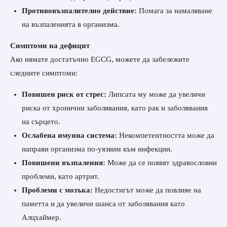
Противовъзпалително действие:
Помага за намаляване
на възпаленията в организма.
Симптоми на дефицит
Ако нямате достатъчно EGCG, можете да забележите
следните симптоми:
Повишен риск от стрес:
Липсата му може да увеличи
риска от хронични заболявания, като рак и заболявания
на сърцето.
Ослабена имунна система:
Некомпетентността може да
направи организма по-уязвим към инфекции.
Повишени възпаления:
Може да се появят здравословни
проблеми, като артрит.
Проблеми с мозъка:
Недостигът може да повлияе на
паметта и да увеличи шанса от заболявания като
Алцхаймер.