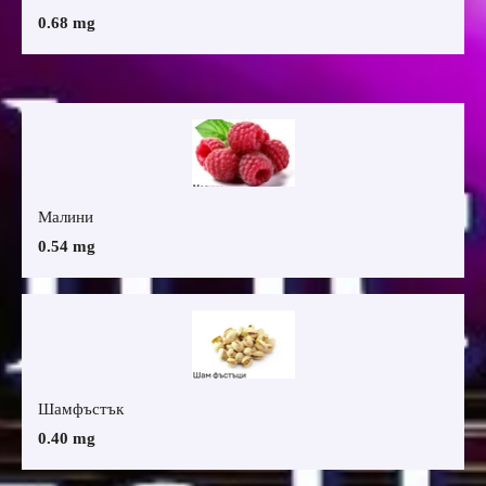
0.68 mg
Малини
0.54 mg
Шамфъстък
0.40 mg