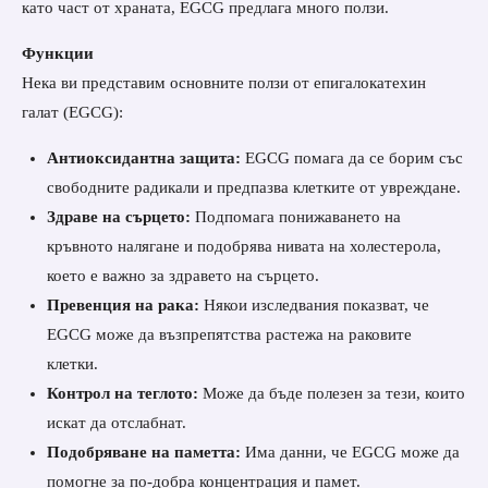
като част от храната, EGCG предлага много ползи.
Функции
Нека ви представим основните ползи от епигалокатехин
галат (EGCG):
Антиоксидантна защита:
EGCG помага да се борим със
свободните радикали и предпазва клетките от увреждане.
Здраве на сърцето:
Подпомага понижаването на
кръвното налягане и подобрява нивата на холестерола,
което е важно за здравето на сърцето.
Превенция на рака:
Някои изследвания показват, че
EGCG може да възпрепятства растежа на раковите
клетки.
Контрол на теглото:
Може да бъде полезен за тези, които
искат да отслабнат.
Подобряване на паметта:
Има данни, че EGCG може да
помогне за по-добра концентрация и памет.