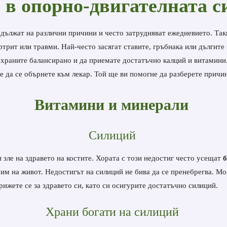
 в опорно-двигателната с
е дължат на различни причини и често затрудняват ежедневието. Так
трит или травми. Най-често засягат ставите, гръбнака или дългите 
е храните балансирано и да приемате достатъчно калций и витамини
 е да се обърнете към лекар. Той ще ви помогне да разберете причи
Витамини и минерали
Силиций
 зле на здравето на костите.
Хората с този недостиг често усещат
б
 им на живот.
Недостигът на силиций не бива да се пренебрегва. Мо
рижете се за здравето си, като си осигурите достатъчно силиций.
Храни богати на силиций