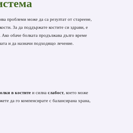
истема
ива проблеми може да са резултат от стареене,
кости. За да поддържате костите си здрави, е
. Ако обаче болката продължава дълго време
ната и да назначи подходящо лечение.
олки в костите
и силна
слабост
, което може
жете да го компенсирате с балансирана храна,