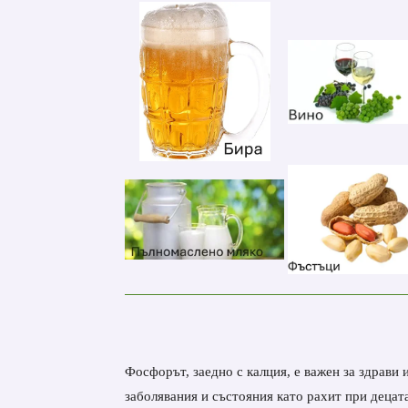
Фосфорът, заедно с калция, е важен за здрави 
заболявания и състояния като рахит при децат