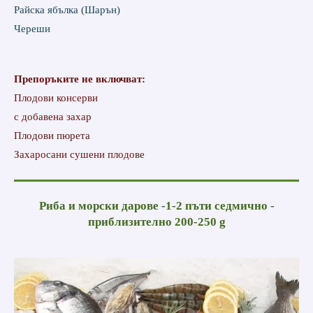
Райска ябълка (Шарън)
Череши
Препоръките не включват:
Плодови консерви
с добавена захар
Плодови пюрета
Захаросани сушени плодове
Риба и морски дарове -1-2 пъти седмично -
приблизително 200-250 g