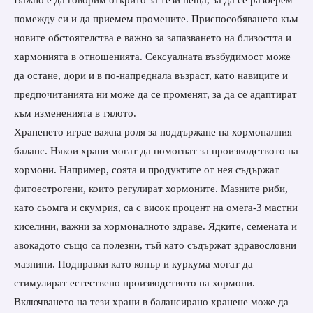
помежду си и да приемем промените. Приспособяването към
новите обстоятелства е важно за запазването на близостта и
хармонията в отношенията. Сексуалната възбудимост може
да остане, дори и в по-напреднала възраст, като навиците и
предпочитанията ни може да се променят, за да се адаптират
към измененията в тялото.
Храненето играе важна роля за поддържане на хормоналния
баланс. Някои храни могат да помогнат за производството на
хормони. Например, соята и продуктите от нея съдържат
фитоестрогени, които регулират хормоните. Мазните риби,
като сьомга и скумрия, са с висок процент на омега-3 мастни
киселини, важни за хормоналното здраве. Ядките, семената и
авокадото също са полезни, тъй като съдържат здравословни
мазнини. Подправки като копър и куркума могат да
стимулират естествено производството на хормони.
Включването на тези храни в балансирано хранене може да