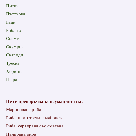
Писия
Пъстърва
Раци
Риба тон
Сьомга
Скумрия
Скариди
Треска
Херинга
Шаран
Не се препоръчва консумацията на:
Маринована риба
Риба, приготвена с майонеза
Риба, сервирана със сметана
Панирана риба