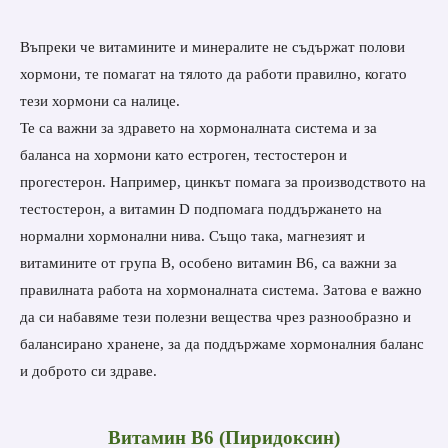
Въпреки че витамините и минералите не съдържат полови
хормони, те помагат на тялото да работи правилно, когато
тези хормони са налице.
Те са важни за здравето на хормоналната система и за
баланса на хормони като естроген, тестостерон и
прогестерон. Например, цинкът помага за производството на
тестостерон, а витамин D подпомага поддържането на
нормални хормонални нива. Също така, магнезият и
витамините от група B, особено витамин B6, са важни за
правилната работа на хормоналната система. Затова е важно
да си набавяме тези полезни вещества чрез разнообразно и
балансирано хранене, за да поддържаме хормоналния баланс
и доброто си здраве.
Витамин В6 (Пиридоксин)