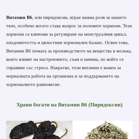
Витамин В6
, или пиридоксин, играе важна роля за нашето
тяло, особено когато става въпрос за половите хормони. Тези
хормони са ключови за регулиране на менструалния цикъл,
плодовитостта и цялостния хормонален баланс. Освен това,
Витамин В6 помага за производството на вещества в мозъка,
които влияят на настроението, съня и начина, по който се
справяме със стреса. Накратко, този витамин е важен за
нормалната работа на организма и за поддържането на
хормоналното равновесие.
Храни богати на Витамин В6 (Пиридоксин)