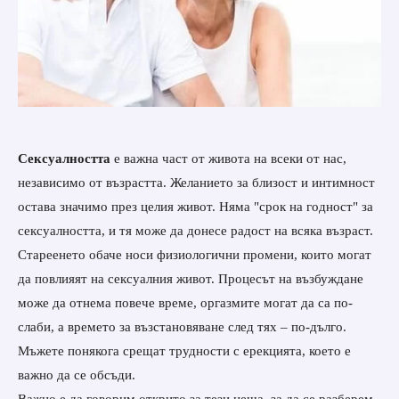
Сексуалността
е важна част от живота на всеки от нас,
независимо от възрастта. Желанието за близост и интимност
остава значимо през целия живот. Няма "срок на годност" за
сексуалността, и тя може да донесе радост на всяка възраст.
Стареенето обаче носи физиологични промени, които могат
да повлияят на сексуалния живот. Процесът на възбуждане
може да отнема повече време, оргазмите могат да са по-
слаби, а времето за възстановяване след тях – по-дълго.
Мъжете понякога срещат трудности с ерекцията, което е
важно да се обсъди.
Важно е да говорим открито за тези неща, за да се разберем