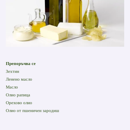
Препоръчва се
Зехтин
Ленено масло
Масло
Oлио рапица
Oрехово олио
Oлио от пшеничен зародиш