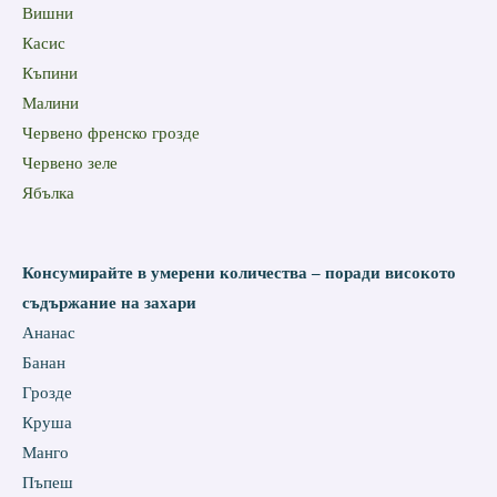
Вишни
Касис
Къпини
Малини
Червено френско грозде
Червено зеле
Ябълка
Консумирайте в умерени количества – поради високото
съдържание на захари
Aнанас
Банан
Грозде
Круша
Манго
Пъпеш