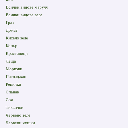
Всички видове маруля
Всички видове зеле
Грах
Домат
Кисело зеле
Копър
Краставици
Леща
Моркови
Патладжан
Репички
Спанак
Соя
Тиквички
Червено зеле
Червени чушки