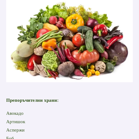
Препоръчителни храни:
Aвокадо
Артишок
Аспержи
Боб