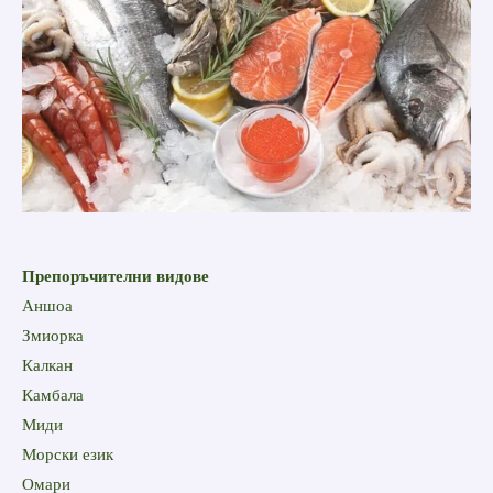
Препоръчителни видове
Аншоа
Змиорка
Калкан
Камбала
Миди
Морски език
Омари