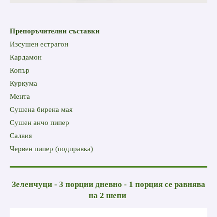
Препоръчителни съставки
Изсушен естрагон
Кардамон
К
опър
Куркума
Мента
Сушена бирена мая
Сушен анчо пипер
Салвия
Червен пипер (подправка)
Зеленчуци - 3 порции дневно - 1 порция се равнява
на 2 шепи