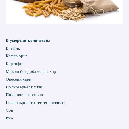
В умерени количества
Ечемик
Кафяв ориз
Картофи
Мюсли без добавена захар
Овесени ядки
Пълнозърнест хляб
Пшеничен зародиш
Пълнозърнести тестени изделия
Соя
Ръж