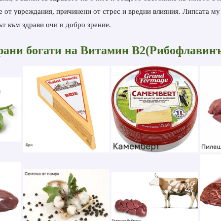
е от увреждания, причинени от стрес и вредни влияния. Липсата му
ът към здрави очи и добро зрение.
рани богати на Витамин В
2(Рибофлавинъ