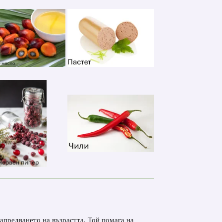
апредването на възрастта. Той помага на