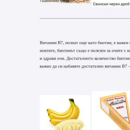
Витамин В7, познат още като биотин, е важен в
ноктите, биотинът също е полезен за очите с 
и здрави очи. Достатъчното количество биотин
важно да си набавяте достатъчно витамин В7 – 