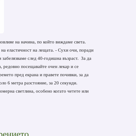
повлияе на начина, по който виждаме света.
 на еластичност на лещата. - Сухи очи, поради
и забелязваме след 40-годишна възраст.
За да
а, редовно посещавайте очен лекар и се
ремето пред екрана и правете почивки, за да
оло 6 метра разстояние, за 20 секунди.
номерна светлина, особено когато четете или
рението