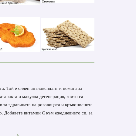
та. Той е силен антиоксидант и помага за
атаракта и макулна дегенерация, които са
в за здравината на роговицата и кръвоносните
но. Добавете витамин С към ежедневието си, за