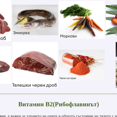
Витамин В
2(Рибофлавинът)
ин, е важен за здравето на очите и общото състояние на тялото с н