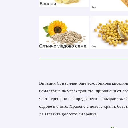
Витамин С, наричан още аскорбинова киселина, 
намаляване на уврежданията, причинени от сво
често срещани с напредването на възрастта. О
съдове в очите. Хранене с повече храни, богат
да запазите доброто си зрение.