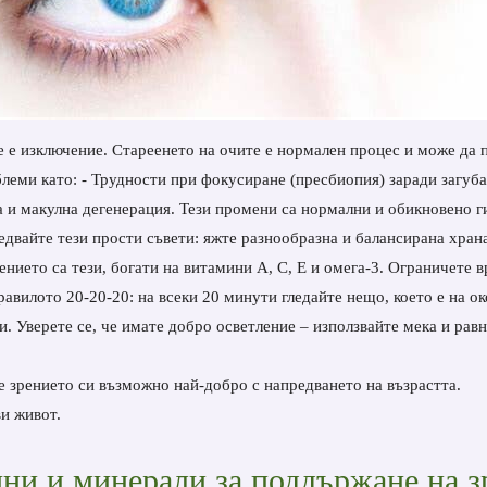
е е изключение. Стареенето на очите е нормален процес и може да 
блеми като: - Трудности при фокусиране (пресбиопия) заради загуба
та и макулна дегенерация. Тези промени са нормални и обикновено г
едвайте тези прости съвети: яжте разнообразна и балансирана хран
нието са тези, богати на витамини А, С, Е и омега-3. Ограничете в
равилото 20-20-20: на всеки 20 минути гледайте нещо, което е на ок
и. Уверете се, че имате добро осветление – използвайте мека и рав
е зрението си възможно най-добро с напредването на възрастта.
ви живот.
ни и минерали за поддържане на з