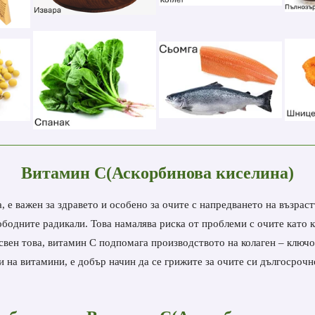
Витамин С(Аскорбинова киселина)
е важен за здравето и особено за очите с напредването на възраст
бодните радикали. Това намалява риска от проблеми с очите като к
свен това, витамин С подпомага производството на колаген – ключо
и на витамини, е добър начин да се грижите за очите си дългосроч