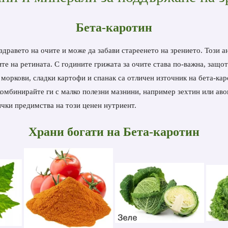
Бета-каротин
 здравето на очите и може да забави стареенето на зрението. Този 
те на ретината. С годините грижата за очите става по-важна, защот
 моркови, сладки картофи и спанак са отличен източник на бета-кар
комбинирайте ги с малко полезни мазнини, например зехтин или авок
ички предимства на този ценен нутриент.
Храни богати на
Бета-каротин