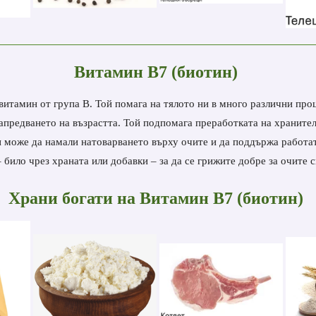
Витамин В7 (биотин)
итамин от група В. Той помага на тялото ни в много различни проце
напредването на възрастта. Той подпомага преработката на храните
 може да намали натоварването върху очите и да поддържа работата
било чрез храната или добавки – за да се грижите добре за очите с
Храни богати на
Витамин В7 (биотин)