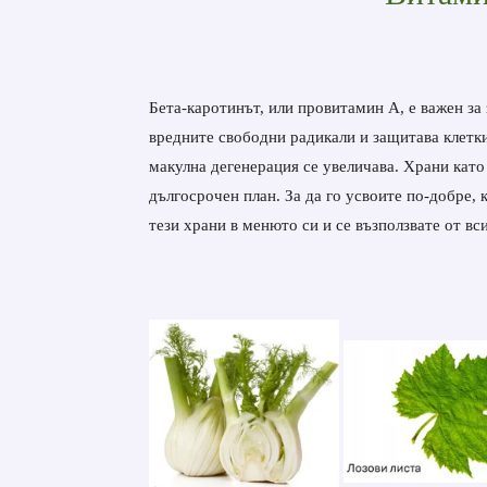
Бета-каротинът, или провитамин А, е важен за
вредните свободни радикали и защитава клетки
макулна дегенерация се увеличава. Храни като
дългосрочен план. За да го усвоите по-добре, 
тези храни в менюто си и се възползвате от вс