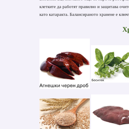
клетките да работят правилно и защитава очит
като катаракта. Балансираното хранене е ключ
Х