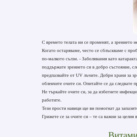
С времето телата ни се променят, а зрението н
Когато остаряваме, често се сблъскваме с про
по-малкото сълзи. - Заболявания като катарак
поддържате зрението си в добро състояние, сл
предпазвайте от UV лъчите. Добри храни за зре
облекчите очите си. Опитайте се да следвате п
Не търкайте очите си, за да избегнете инфекци
работите.
Тези прости навици ще ви помогнат да запазит
Грижете се за очите си – те са важни за целия 
Витами