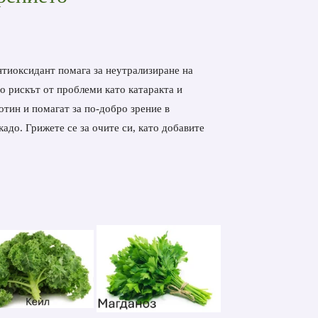
антиоксидант помага за неутрализиране на
о рискът от проблеми като катаракта и
отин и помагат за по-добро зрение в
адо. Грижете се за очите си, като добавите