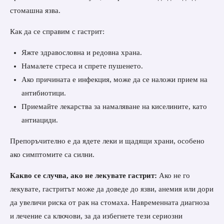
стомашна язва.
Как да се справим с гастрит:
Яжте здравословна и редовна храна.
Намалете стреса и спрете пушенето.
Ако причината е инфекция, може да се наложи прием на
антибиотици.
Приемайте лекарства за намаляване на киселините, като
антиациди.
Препоръчително е да ядете леки и щадящи храни, особено
ако симптомите са силни.
Какво се случва, ако не лекувате гастрит:
Ако не го
лекувате, гастритът може да доведе до язви, анемия или дори
да увеличи риска от рак на стомаха. Навременната диагноза
и лечение са ключови, за да избегнете тези сериозни