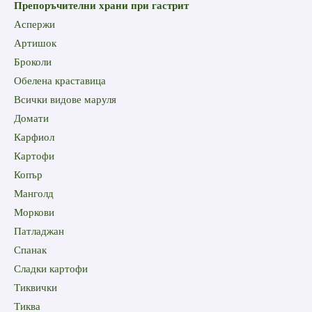
Препоръчителни храни при гастрит
Аспержи
Артишок
Броколи
Обелена краставица
Всички видове маруля
Домати
Карфиол
Картофи
Копър
Манголд
Моркови
Патладжан
Спанак
Сладки картофи
Тиквички
Тиква