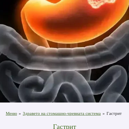
Меню
»
Здравето на стомашно-чревната система
»
Гастрит
Гастрит