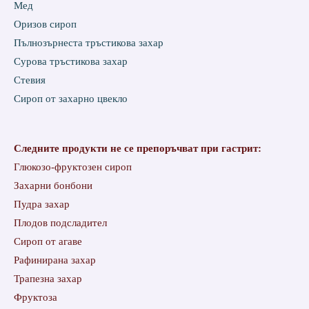
Мед
Оризов сироп
Пълнозърнеста тръстикова захар
Сурова тръстикова захар
Стевия
Сироп от захарно цвекло
Следните продукти не се препоръчват при гастрит:
Глюкозо-фруктозен сироп
Захарни бонбони
Пудра захар
Плодов подсладител
Сироп от агаве
Рафинирана захар
Трапезна захар
Фруктоза