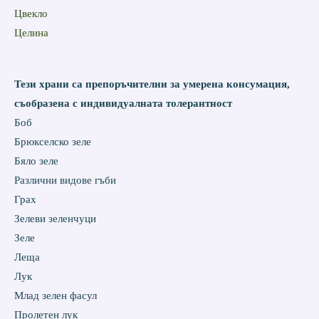
Цвекло
Целина
Тези храни са препоръчителни за умерена консумация
,
съобразена с индивидуалната толерантност
Боб
Брюкселско зеле
Бяло зеле
Различни видове гъби
Грах
Зелеви зеленчуци
Зеле
Леща
Лук
Млад зелен фасул
Пролетен лук