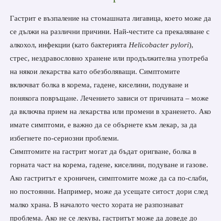
Гастрит е възпаление на стомашната лигавица, което може да
се дължи на различни причини. Най-честите са прекаляване с
алкохол, инфекции (като бактерията
Helicobacter pylori
),
стрес, нездравословно хранене или продължителна употреба
на някои лекарства като обезболяващи. Симптомите
включват болка в корема, гадене, киселини, подуване и
понякога повръщане. Лечението зависи от причината – може
да включва прием на лекарства или промени в храненето. Ако
имате симптоми, е важно да се обърнете към лекар, за да
избегнете по-сериозни проблеми.
Симптомите на гастрит могат да бъдат оригване, болка в
горната част на корема, гадене, киселини, подуване и газове.
Ако гастритът е хроничен, симптомите може да са по-слаби,
но постоянни. Например, може да усещате ситост дори след
малко храна. В началото често хората не разпознават
проблема. Ако не се лекува, гастритът може да доведе до