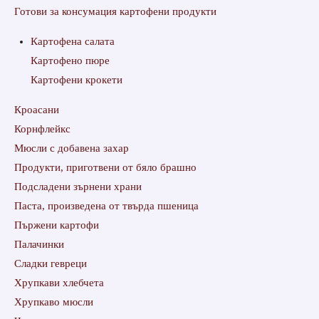
Готови за консумация картофени продукти
Картофена салата
Картофено пюре
Картофени крокети
Кроасани
Корнфлейкс
Мюсли с добавена захар
Продукти, приготвени от бяло брашно
Подсладени зърнени храни
Паста, произведена от твърда пшеница
Пържени картофи
Палачинки
Сладки гевреци
Хрупкави хлебчета
Хрупкаво мюсли