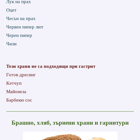
Лук на прах
Oцет
Чесън на прах
Червен пипер лют
Черен пипер
Чили
Тези храни не са подходящи при гастрит
Готов дресинг
Kетчуп
Mайонеза
Барбекю сос
Брашно, хляб, зърнени храни и гарнитури