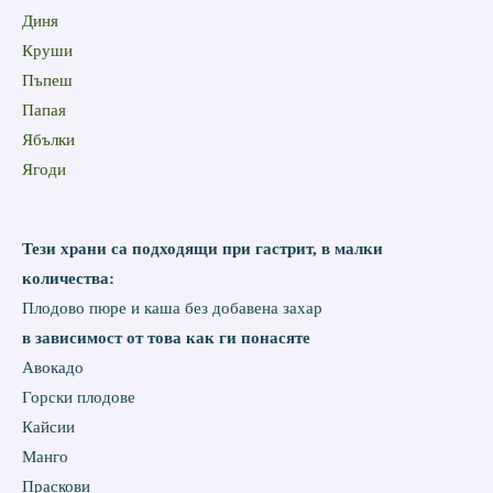
Диня
Круши
Пъпеш
Папая
Ябълки
Ягоди
Тези храни са подходящи при гастрит, в малки
количества:
Плодово пюре и каша без добавена захар
в зависимост от това как ги понасяте
Авокадо
Горски плодове
Кайсии
Манго
Праскови