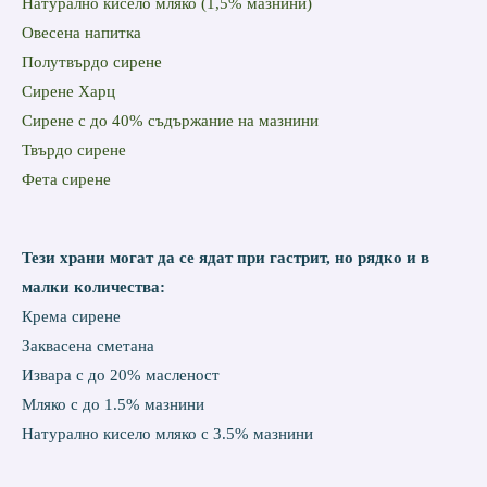
Натурално кисело мляко (1,5% мазнини)
Овесена напитка
Полутвърдо сирене
Сирене Харц
Сирене с до 40% съдържание на мазнини
Твърдо сирене
Фета сирене
Тези храни могат да се ядат при гастрит, но рядко и в
малки количества:
Крема сирене
Заквасена сметана
Извара с до 20% масленост
Мляко с до 1.5% мазнини
Натурално кисело мляко с 3.5% мазнини