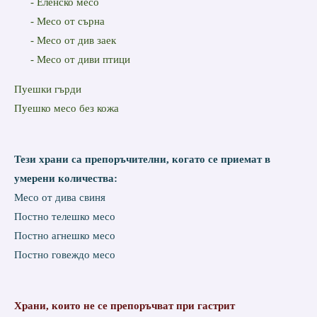
- Еленско месо
- Месо от сърна
- Месо от див заек
- Месо от диви птици
Пуешки гърди
Пуешко месо без кожа
Тези храни са препоръчителни, когато се приемат в
умерени количества:
Месо от дива свиня
Постно телешко месо
Постно агнешко месо
Постно говеждо месо
Храни, които не се препоръчват при гастрит