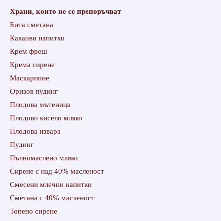
Храни, които не се препоръчват
Бита сметана
Какаови напитки
Крем фреш
Крема сирене
Маскарпоне
Оризов пудинг
Плодова мътеница
Плодово кисело мляко
Плодова извара
Пудинг
Пълномаслено мляко
Сирене с над 40% масленост
Смесени млечни напитки
Сметана с 40% масленост
Топено сирене