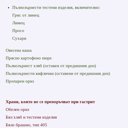
Пълнозърнести тестени изделия, включително:
Грис от лимец
Лимец
Просо
Сухари
Овесена каша
Прясно картофено пюре
Пълнозърнест хляб (оставен от предишния ден)
Пълнозърнести кифлички (оставени от предишния ден)
Пропарен ориз
Храни, които не се препоръчват при гастрит
Обелен ориз
Бял хляб и тестени изделия
Бяло брашно, тип 405