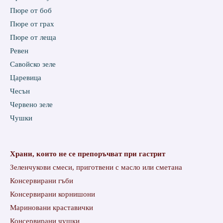
Пюре от боб
Пюре от грах
Пюре от леща
Ревен
Савойско зеле
Царевица
Чесън
Червено зеле
Чушки
Храни, които не се препоръчват при гастрит
Зеленчукови смеси, приготвени с масло или сметана
Консервирани гъби
Консервирани корнишони
Мариновани краставички
Консервирани чушки