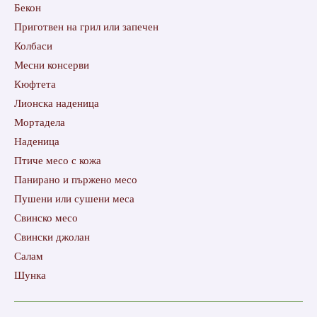
Бекон
Приготвен на грил или запечен
Колбаси
Месни консерви
Кюфтета
Лионска наденица
Мортадела
Наденица
Птиче месо с кожа
Панирано и пържено месо
Пушени или сушени меса
Свинско месо
Свински джолан
Салам
Шунка