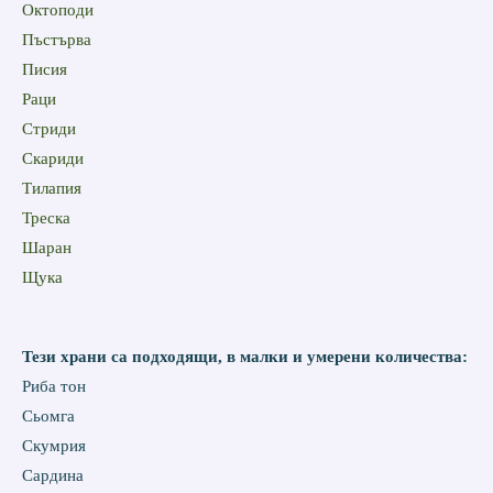
Октоподи
Пъстърва
Писия
Раци
Стриди
Скариди
Тилапия
Треска
Шаран
Щука
Тези храни са подходящи, в малки и умерени количества:
Риба тон
Сьомга
Скумрия
Сардина