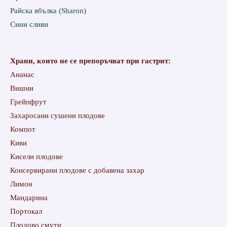
Райска ябълка (Sharon)
Сини сливи
Храни, които не се препоръчват при гастрит:
Ананас
Вишни
Грейпфрут
Захаросани сушени плодове
Компот
Киви
Кисели плодове
Консервирани плодове с добавена захар
Лимон
Мандарина
Портокал
Плодово смути