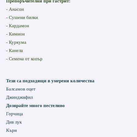
Препоръчителни при гастрит:
- Анасон
- Сушени билки
- Кардамон
- Кимион
- Куркума
- Канела
- Семена от копър
Тези са подходящи
в умерени количества
Балсамов оцет
Джинджифил
Дозирайте много пестеливо
Горчица
Див лук
Kъри