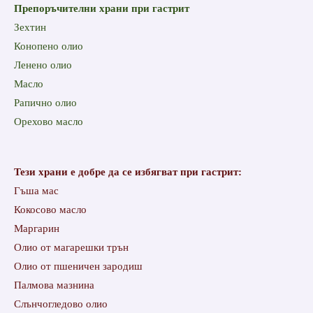
Препоръчителни храни при гастрит
Зехтин
Конопено олио
Ленено олио
Масло
Рапично олио
Орехово масло
Тези храни е добре да се избягват при гастрит:
Гъша мас
Кокосово масло
Маргарин
Олио от магарешки трън
Олио от пшеничен зародиш
Палмова мазнина
Слънчогледово олио