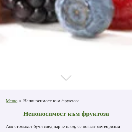
Меню
»
Непоносимост към фруктоза
Непоносимост към фруктоза
Ако стомахът бучи след парче плод, се появят метеоризъм