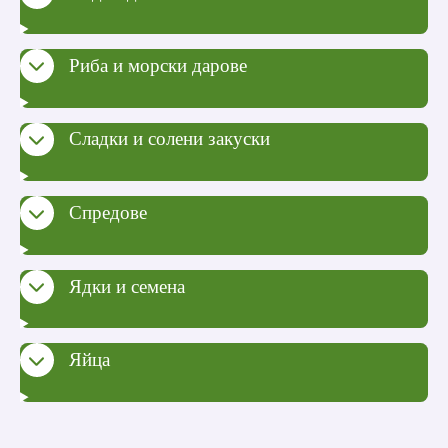
Риба и морски дарове
Сладки и солени закуски
Спредове
Ядки и семена
Яйца