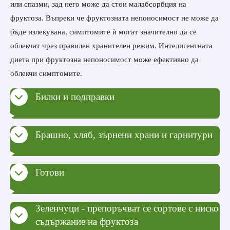
или спазми, зад него може да стои малабсорбция на
фруктоза.
Въпреки че фруктозната непоносимост не може да
бъде излекувана, симптомите ѝ могат значително да се
облекчат чрез правилен хранителен режим.
Интелигентната
диета при фруктозна непоносимост може ефективно да
облекчи симптомите.
Билки и подправки
Брашно, хляб, зърнени храни и гарнитури
Готови
Зеленчуци - препоръчват се сортове с ниско
съдържание на фруктоза