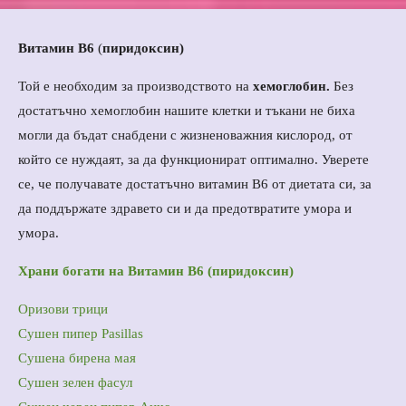
Витамин В6
(
пиридоксин)
Той е необходим за производството на
хемоглобин.
Без
достатъчно хемоглобин нашите клетки и тъкани не биха
могли да бъдат снабдени с жизненоважния кислород, от
който се нуждаят, за да функционират оптимално. Уверете
се, че получавате достатъчно витамин В6 от диетата си, за
да поддържате здравето си и да предотвратите умора и
умора.
Храни богати на Витамин В6 (пиридоксин)
Oризови трици
Сушен пипер Pasillas
Сушена бирена мая
Сушен зелен фасул