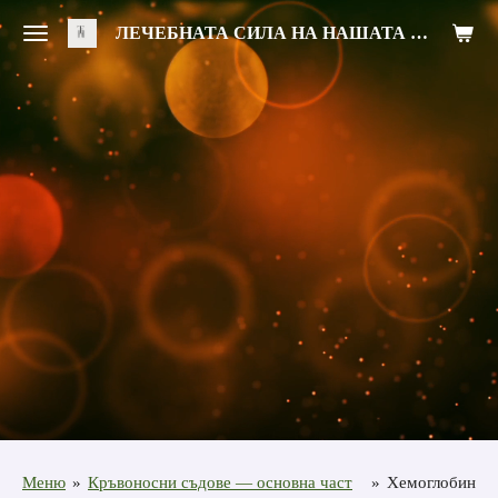
Zum
ЛЕЧЕБНАТА СИЛА НА НАШАТА ХРАНА
Hauptinhalt
springen
Меню
»
Кръвоносни съдове — основна част
»
Хемоглобин