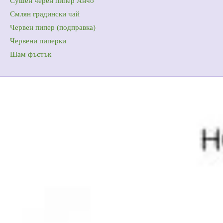
Сушен черен пипер Анчо
Смлян градински чай
Червен пипер (подправка)
Червени пиперки
Шам фъстък