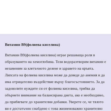
Витамин В9(фолиева киселина)
Витамин В9(фолиева киселина) играе решаваща роля в
образуването на хемоглобина. Този водоразтворим витамин е
незаменим за клетъчното делене и здравето на кръвта.
Липсата на фолиева киселина може да доведе до анемия и да
има отрицателно въздействие върху благосъстоянието. За да
задоволите нуждите си от фолиева киселина, трябва да
обърнете внимание на балансирана диета, ако е необходимо,
да прибягвате до хранителни добавки. Уверете се, че тялото
ви е достатъчно снабдено с това жизненоважно хранително