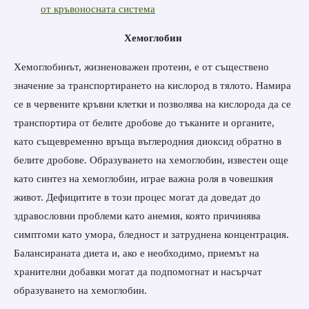
от кръвоносната система
Х
емоглобин
Хемоглобинът, жизненоважен протеин, е от съществено
значение за транспортирането на кислород в тялото. Намира
се в червените кръвни клетки и позволява на кислорода да се
транспортира от белите дробове до тъканите и органите,
като същевременно връща въглеродния диоксид обратно в
белите дробове. Образуването на хемоглобин, известен още
като синтез на хемоглобин, играе важна роля в човешкия
живот. Дефицитите в този процес могат да доведат до
здравословни проблеми като анемия, която причинява
симптоми като умора, бледност и затруднена концентрация.
Балансираната диета и, ако е необходимо, приемът на
хранителни добавки могат да подпомогнат и насърчат
образуването на хемоглобин.