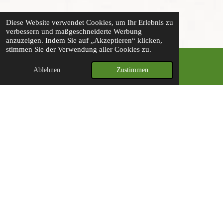
Diese Website verwendet Cookies, um Ihr Erlebnis zu
verbessern und maßgeschneiderte Werbung
anzuzeigen. Indem Sie auf „Akzeptieren“ klicken,
stimmen Sie der Verwendung aller Cookies zu.
Ablehnen
Zustimmen
E-Mail
Желязо
Желязото е особено важна за образуването на хемоглобин,
червеният кръвен пигмент, отговорен за транспортирането