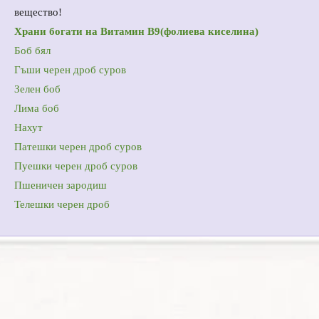
вещество!
Храни богати на Витамин В9(фолиева киселина)
Боб бял
Гъши черен дроб суров
Зелен боб
Лима боб
Нахут
Патешки черен дроб суров
Пуешки черен дроб суров
Пшеничен зародиш
Телешки черен дроб