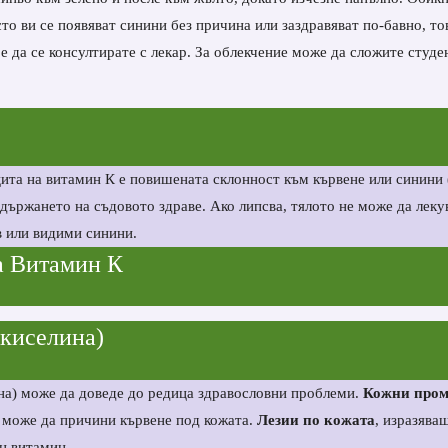
сто ви се появяват синини без причина или заздравяват по-бавно, то
е да се консултирате с лекар. За облекчение може да сложите студе
ита на витамин К е повишената склонност към кървене или синини 
държането на съдовото здраве. Ако липсва, тялото не може да леку
в или видими синини.
а Витамин К
 киселина)
на) може да доведе до редица здравословни проблеми.
Кожни про
C може да причини кървене под кожата.
Лезии по кожата
, изразява
ен витамин.