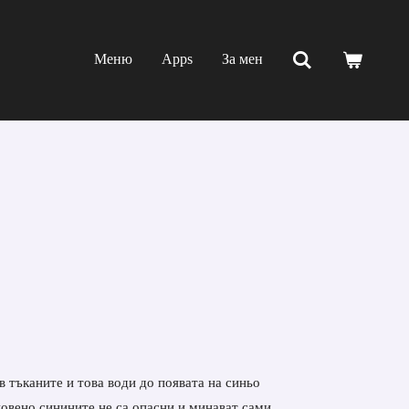
Меню
Apps
За мен
 тъканите и това води до появата на синьо
новено синините не са опасни и минават сами