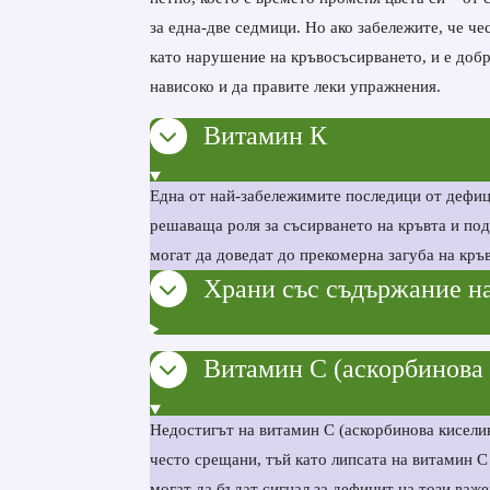
за една-две седмици. Но ако забележите, че че
като нарушение на кръвосъсирването, и е добр
нависоко и да правите леки упражнения.
Витамин К
Една от най-забележимите последици от дефиц
решаваща роля за съсирването на кръвта и под
могат да доведат до прекомерна загуба на кръ
Храни със съдържание н
Витамин С (аскорбинова
Недостигът на витамин C (аскорбинова кисели
често срещани, тъй като липсата на витамин 
могат да бъдат сигнал за дефицит на този важ