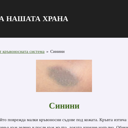
А НАШАТА ХРАНА
т кръвоносната система
»
Синини
Синини
ойто поврежда малки кръвоносни съдове под кожата. Кръвта изтича в
 синьо към зелено и после към жълто, докато изчезне напълно. Обик