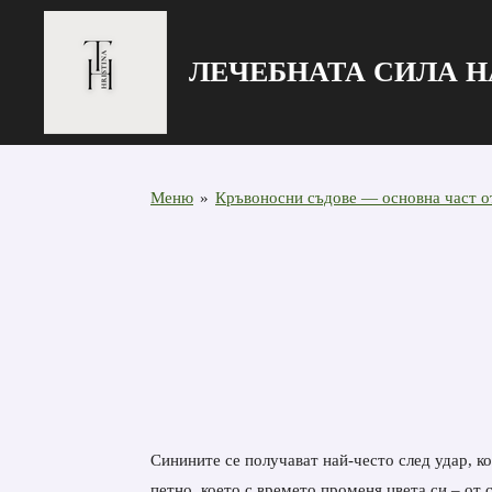
Zum
Hauptinhalt
ЛЕЧЕБНАТА СИЛА Н
springen
Меню
»
Кръвоносни съдове — основна част о
Синините се получават най-често след удар, к
петно, което с времето променя цвета си – от