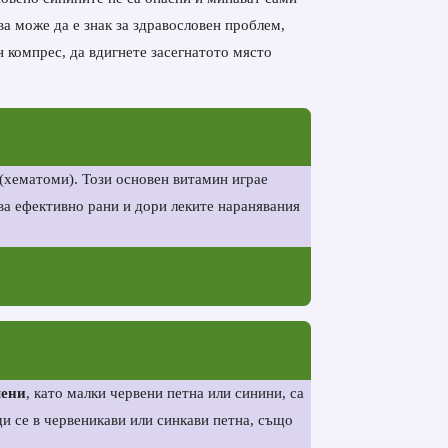
ва може да е знак за здравословен проблем,
н компрес, да вдигнете засегнатото място
(хематоми). Този основен витамин играе
ва ефективно рани и дори леките наранявания
мени
, като малки червени петна или синини, са
щи се в червеникави или синкави петна, също