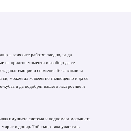
опир – всичките работят заедно, за да
ме на приятни моменти и изобщо да се
 създават емоции и спомени. Те са важни за
а си, можем да живеем по-пълноценно и да се
по-хубав и да подобрят вашето настроение и
дсилва имунната система и подпомага мозъчната
, мирис и допир. Той също така участва в