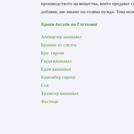
производството на вещества, които предават с
добавки, ако имаме по-голяма нужда. Това мож
Храни богати на Глутамин
Апенцелер кашкавал
Брашно от спелта
Бри сирене
Гауда
кашкавал
Едам
кашкавал
Камембер
сирене
Соя
Тилзитер
кашкавал
Фъстъци