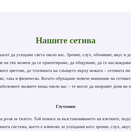
Нашите сетива
магат да усещаме света около нас. Зрение, слух, обоняние, вкус и д
е на тях можем да се ориентираме, да общуваме, да се наслаждава
ките цветове, до топлината на слънцето върху кожата – сетивата ни
ко, така и физическо. Когато обръщаме повече внимание на сетиват
забележите малките неща около вас – те могат да направят деня ви 
Глутамин
а роля за тялото. Той помага за възстановяването на клетките, по
вната система, което е ключово за усещания като зрение, слух, вкус