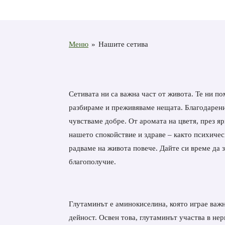
Меню
»
Нашите сетива
Сетивата ни са важна част от живота. Те ни по
разбираме и преживяваме нещата. Благодарени
чувстваме добре. От аромата на цветя, през яр
нашето спокойствие и здраве – както психичес
радваме на живота повече. Дайте си време да 
благополучие.
Глутаминът е аминокиселина, която играе важн
дейност. Освен това, глутаминът участва в нер