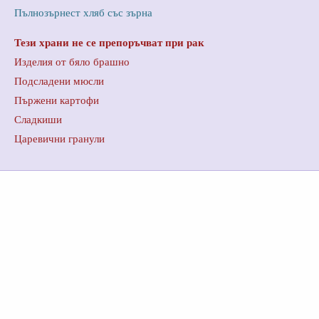
Пълнозърнест хляб със зърна
Тези храни не се препоръчват при рак
Изделия от бяло брашно
Подсладени мюсли
Пържени картофи
Сладкиши
Царевични гранули