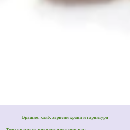
Брашно, хляб, зърнени храни и гарнитури
Тези храни се препоръчват при рак