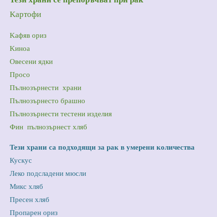
Kартофи
Kафяв ориз
Kиноа
Oвесени ядки
Просо
Пълнозърнести храни
Пълнозърнесто брашно
Пълнозърнести тестени изделия
Фин пълнозърнест хляб
Тези храни са подходящи за рак в умерени количества
Кускус
Леко подсладени мюсли
Mикс хляб
Пресен хляб
Пропарен ориз