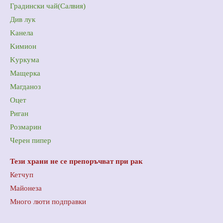
Градински чай(Салвия)
Див лук
Kанела
Kимион
Kуркума
Mащерка
Mагданоз
Oцет
Риган
Розмарин
Черен пипер
Тези храни не се препоръчват при рак
Кетчуп
Mайонеза
Mного люти подправки