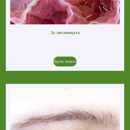
За лигавица
та
Научи повече