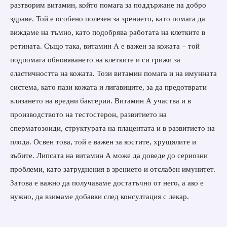
разтворим витамин, който помага за поддържане на добро
здраве. Той е особено полезен за зрението, като помага да
виждаме на тъмно, като подобрява работата на клетките в
ретината. Също така, витамин А е важен за кожата – той
подпомага обновяването на клетките и си грижи за
еластичността на кожата.
Този витамин помага и на имунната
система, като пази кожата и лигавиците, за да предотврати
влизането на вредни бактерии. Витамин А участва и в
производството на тестостерон, развитието на
сперматозоиди, структурата на плацентата и в развитието на
плода. Освен това, той е важен за костите, хрущялите и
зъбите. Липсата на витамин А може да доведе до сериозни
проблеми, като затруднения в зрението и отслабен имунитет.
Затова е важно да получаваме достатъчно от него, а ако е
нужно, да взимаме добавки след консултация с лекар.