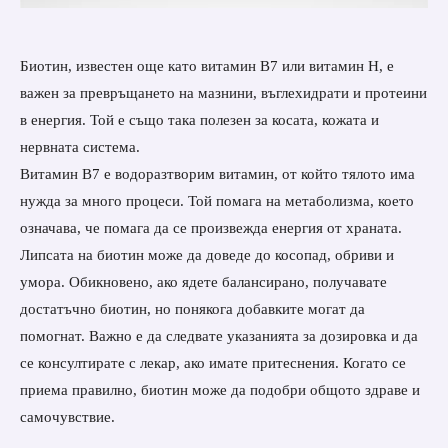
Биотин, известен още като витамин B7 или витамин H, е
важен за превръщането на мазнини, въглехидрати и протеини
в енергия. Той е също така полезен за косата, кожата и
нервната система.
Витамин B7 е водоразтворим витамин, от който тялото има
нужда за много процеси. Той помага на метаболизма, което
означава, че помага да се произвежда енергия от храната.
Липсата на биотин може да доведе до косопад, обриви и
умора. Обикновено, ако ядете балансирано, получавате
достатъчно биотин, но понякога добавките могат да
помогнат. Важно е да следвате указанията за дозировка и да
се консултирате с лекар, ако имате притеснения. Когато се
приема правилно, биотин може да подобри общото здраве и
самочувствие.