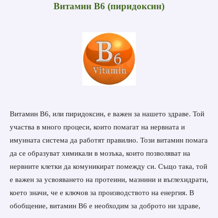
Витамин B6 (пиридоксин)
Витамин B6, или пиридоксин, е важен за нашето здраве. Той
участва в много процеси, които помагат на нервната и
имунната система да работят правилно. Този витамин помага
да се образуват химикали в мозъка, които позволяват на
нервните клетки да комуникират помежду си. Също така, той
е важен за усвояването на протеини, мазнини и въглехидрати,
което значи, че е ключов за производството на енергия. В
обобщение, витамин B6 е необходим за доброто ни здраве,