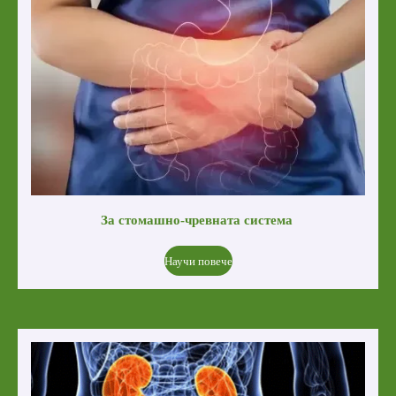
З
а с
томашно-чревната система
Научи повече