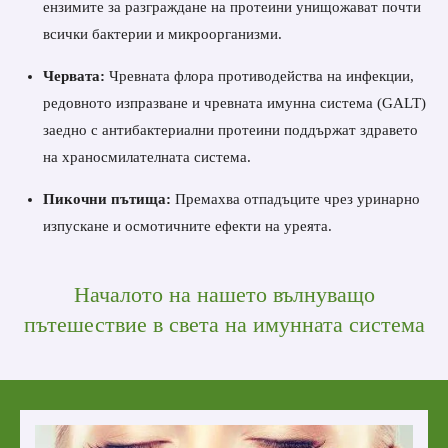
ензимите за разграждане на протеини унищожават почти
всички бактерии и микроорганизми.
Червата:
Чревната флора противодейства на инфекции,
редовното изпразване и чревната имунна система (GALT)
заедно с антибактериални протеини поддържат здравето
на храносмилателната система.
Пикочни пътища:
Премахва отпадъците чрез уринарно
изпускане и осмотичните ефекти на уреята.
Началото на нашето вълнуващо
пътешествие в света на имунната система