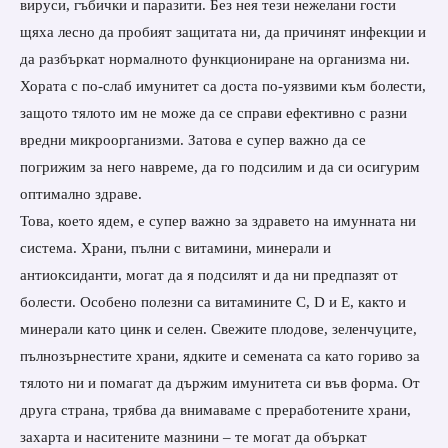
вируси, гъбички и паразити. Без нея тези нежелани гости
щяха лесно да пробият защитата ни, да причинят инфекции и
да разбъркат нормалното функциониране на организма ни.
Хората с по-слаб имунитет са доста по-уязвими към болести,
защото тялото им не може да се справи ефективно с разни
вредни микроорганизми. Затова е супер важно да се
погрижим за него навреме, да го подсилим и да си осигурим
оптимално здраве.
Това, което ядем, е супер важно за здравето на имунната ни
система. Храни, пълни с витамини, минерали и
антиоксиданти, могат да я подсилят и да ни предпазят от
болести. Особено полезни са витамините С, D и Е, както и
минерали като цинк и селен. Свежите плодове, зеленчуците,
пълнозърнестите храни, ядките и семената са като гориво за
тялото ни и помагат да държим имунитета си във форма. От
друга страна, трябва да внимаваме с преработените храни,
захарта и наситените мазнини – те могат да объркат