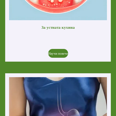
За устната кухина
Научи повече