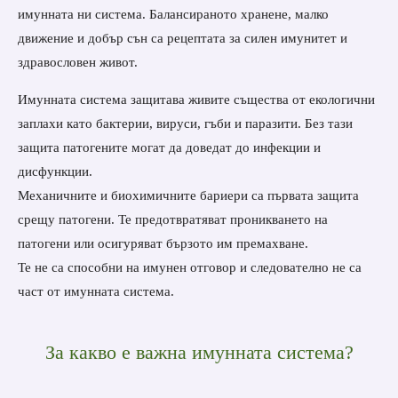
имунната ни система. Балансираното хранене, малко
движение и добър сън са рецептата за силен имунитет и
здравословен живот.
Имунната система защитава живите същества от екологични
заплахи като бактерии, вируси, гъби и паразити. Без тази
защита патогените могат да доведат до инфекции и
дисфункции.
Механичните и биохимичните бариери са първата защита
срещу патогени. Те предотвратяват проникването на
патогени или осигуряват бързото им премахване.
Те не са способни на имунен отговор и следователно не са
част от имунната система.
За какво е важна имунната система?