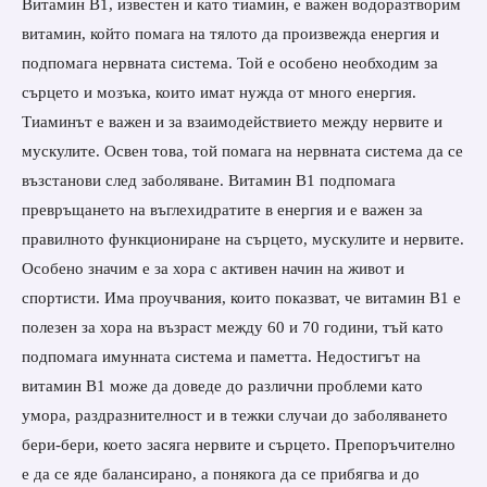
Витамин B1, известен и като тиамин, е важен водоразтворим
витамин, който помага на тялото да произвежда енергия и
подпомага нервната система. Той е особено необходим за
сърцето и мозъка, които имат нужда от много енергия.
Тиаминът е важен и за взаимодействието между нервите и
мускулите. Освен това, той помага на нервната система да се
възстанови след заболяване. Витамин B1 подпомага
превръщането на въглехидратите в енергия и е важен за
правилното функциониране на сърцето, мускулите и нервите.
Особено значим е за хора с активен начин на живот и
спортисти. Има проучвания, които показват, че витамин B1 е
полезен за хора на възраст между 60 и 70 години, тъй като
подпомага имунната система и паметта. Недостигът на
витамин B1 може да доведе до различни проблеми като
умора, раздразнителност и в тежки случаи до заболяването
бери-бери, което засяга нервите и сърцето. Препоръчително
е да се яде балансирано, а понякога да се прибягва и до