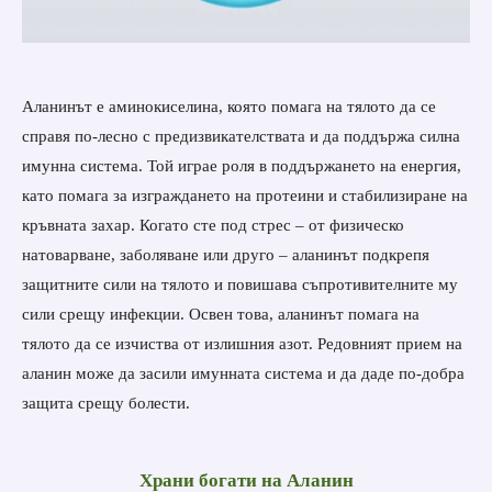
Аланинът е аминокиселина, която помага на тялото да се
справя по-лесно с предизвикателствата и да поддържа силна
имунна система. Той играе роля в поддържането на енергия,
като помага за изграждането на протеини и стабилизиране на
кръвната захар. Когато сте под стрес – от физическо
натоварване, заболяване или друго – аланинът подкрепя
защитните сили на тялото и повишава съпротивителните му
сили срещу инфекции. Освен това, аланинът помага на
тялото да се изчиства от излишния азот. Редовният прием на
аланин може да засили имунната система и да даде по-добра
защита срещу болести.
Храни
богати на
Аланин