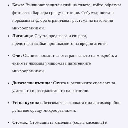
Кожа:
Външният защитен слой на тялото, който образува
физическа бариера срещу патогени. Себумът, потта и
нормалната флора ограничават растежа на патогенни
микроорганизми.
Лигавица:
Слузта предпазва и свързва,
предотвратявайки проникването на вредни агенти.
Очи:
Сълзите помагат за отстраняването на микроби, а
ензимът лизозим унищожава патогенните
микроорганизми.
Дихателни пътища:
Слузта и ресничките спомагат за
улавянето и отстраняването на патогени.
Устна кухина:
Лизозимът в слюнката има антимикробно
действие срещу микроорганизми.
Стомах:
Стомашната киселина (солна киселина) и