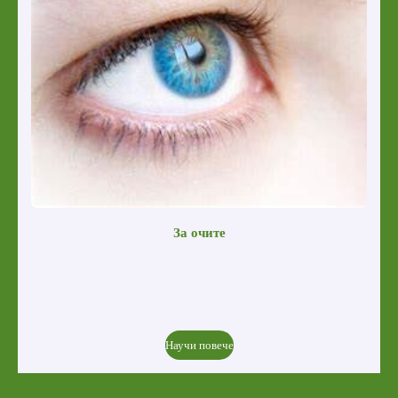
За очите
Научи повече