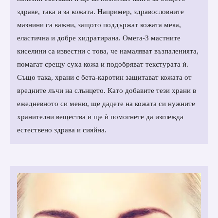
здраве, така и за кожата. Например, здравословните
мазнини са важни, защото поддържат кожата мека,
еластична и добре хидратирана. Омега-3 мастните
киселини са известни с това, че намаляват възпаленията,
помагат срещу суха кожа и подобряват текстурата ѝ.
Също така, храни с бета-каротин защитават кожата от
вредните лъчи на слънцето. Като добавите тези храни в
ежедневното си меню, ще дадете на кожата си нужните
хранителни вещества и ще ѝ помогнете да изглежда
естествено здрава и сияйна.