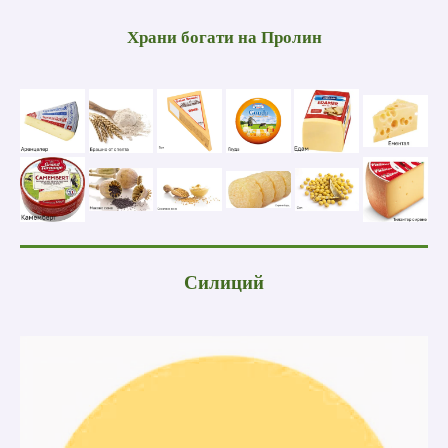
Храни богати на
Пролин
Силиций