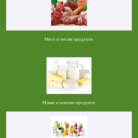
Месо и месни продукти
Мляко и млечни продукти