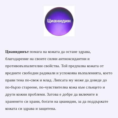
Цианидинът
помага на кожата да остане здрава,
благодарение на своите силни антиоксидантни и
противовъзпалителни свойства. Той предпазва кожата от
вредните свободни радикали и успокоява възпаленията, което
прави тена по-свеж и млад. Липсата му може да доведе до
по-бързо стареене, по-чувствителна кожа към слънцето и
други кожни проблеми. Затова е добре да включите в
храненето си храни, богати на цианидин, за да поддържате
кожата си здрава и защитена.