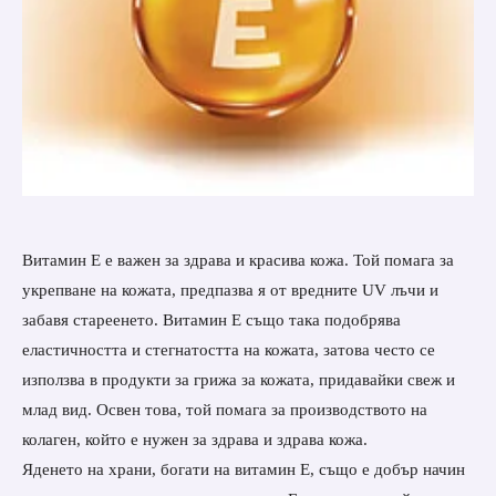
Витамин Е е важен за здрава и красива кожа. Той помага за
укрепване на кожата, предпазва я от вредните UV лъчи и
забавя стареенето. Витамин Е също така подобрява
еластичността и стегнатостта на кожата, затова често се
използва в продукти за грижа за кожата, придавайки свеж и
млад вид. Освен това, той помага за производството на
колаген, който е нужен за здрава и здрава кожа.
Яденето на храни, богати на витамин Е, също е добър начин