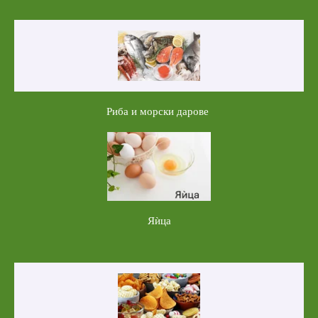
Риба и морски дарове
Яѝца