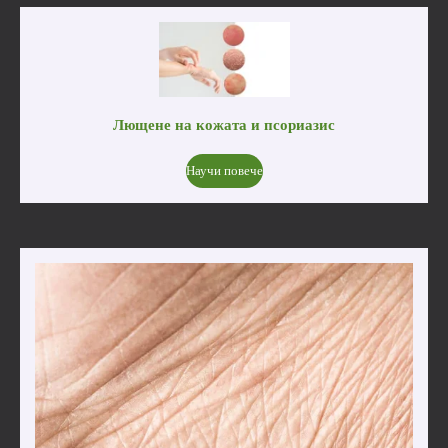
Лющене на кожата и псориазис
Научи повече