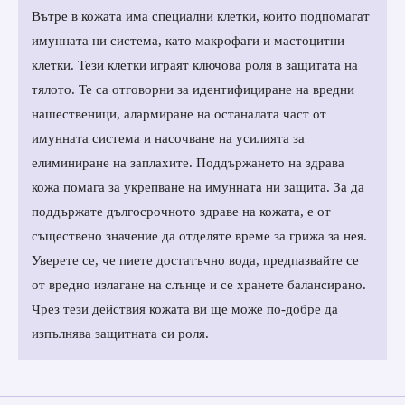
Вътре в кожата има специални клетки, които подпомагат
имунната ни система, като макрофаги и мастоцитни
клетки. Тези клетки играят ключова роля в защитата на
тялото. Те са отговорни за идентифициране на вредни
нашественици, алармиране на останалата част от
имунната система и насочване на усилията за
елиминиране на заплахите. Поддържането на здрава
кожа помага за укрепване на имунната ни защита.
За да
поддържате дългосрочното здраве на кожата, е от
съществено значение да отделяте време за грижа за нея.
Уверете се, че пиете достатъчно вода, предпазвайте се
от вредно излагане на слънце и се хранете балансирано.
Чрез тези действия кожата ви ще може по-добре да
изпълнява защитната си роля.