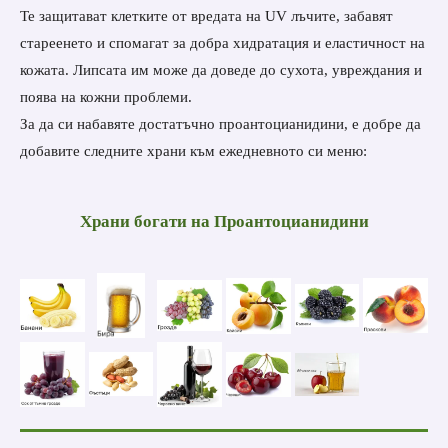
Те защитават клетките от вредата на UV лъчите, забавят
стареенето и спомагат за добра хидратация и еластичност на
кожата. Липсата им може да доведе до сухота, увреждания и
поява на кожни проблеми.
За да си набавяте достатъчно проантоцианидини, е добре да
добавите следните храни към ежедневното си меню:
Храни богати на
Проантоцианидини