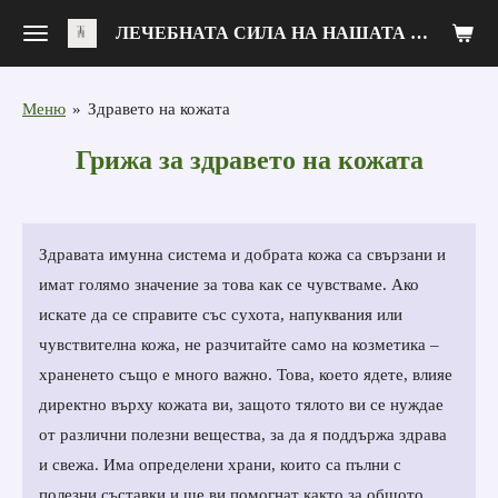
Zum
ЛЕЧЕБНАТА СИЛА НА НАШАТА ХРАНА
Hauptinhalt
springen
Меню
»
Здравето на кожата
Грижа за здравето на кожата
Здравата имунна система и добрата кожа са свързани и
имат голямо значение за това как се чувстваме. Ако
искате да се справите със сухота, напуквания или
чувствителна кожа, не разчитайте само на козметика –
храненето също е много важно. Това, което ядете, влияе
директно върху кожата ви, защото тялото ви се нуждае
от различни полезни вещества, за да я поддържа здрава
и свежа. Има определени храни, които са пълни с
полезни съставки и ще ви помогнат както за общото