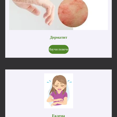
Дерматит
Научи повече
Екзема